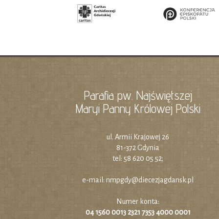
Parafia pw. Najświętszej
Maryi Panny Królowej Polski
ul. Armii Krajowej 26
81-372 Gdynia
tel: 58 620 05 52;
e-mail:
nmpgdy@diecezjagdansk.pl
Numer konta:
04 1560 0013 2321 7353 4000 0001