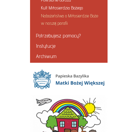
Kult Miłosierdzia Bożego
Nabożeństwa o Miłosierdzie Boże
w naszej parafii
Potrzebujesz pomocy?
Instytucje
Archiwum