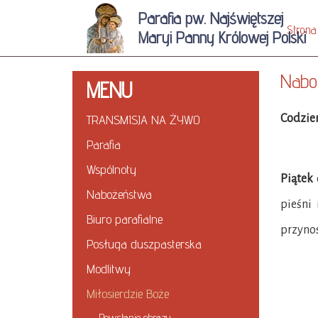
Parafia pw. Najświętszej
Strona
Maryi Panny Królowej Polski
Naboż
MENU
TRANSMISJA NA ŻYWO
Codzie
Parafia
Wspólnoty
Piątek
Nabożeństwa
pieśni
Biuro parafialne
przynos
Posługa duszpasterska
Modlitwy
Miłosierdzie Boże
Powstanie obrazu