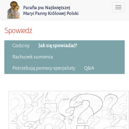
Parafia pw. Najświętszej
Togg
Maryi Panny Królowej Polski
navi
Spowiedź
Godziny
Jak się spowiadać?
Rachunek sumienia
Potrzebuję pomocy specjalisty
Q&A