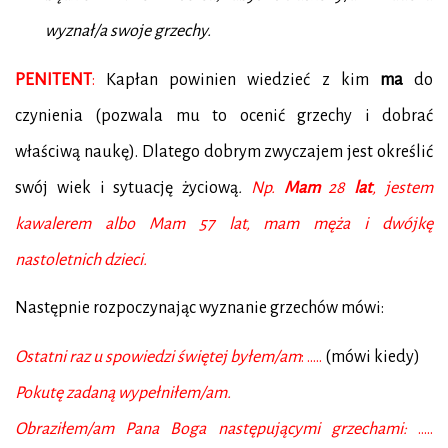
wyznał/a swoje grzechy.
PENITENT
:
Kapłan powinien wiedzieć z kim
ma
do
czynienia (pozwala mu to ocenić grzechy i dobrać
właściwą naukę). Dlatego dobrym zwyczajem jest określić
swój wiek i
sytuację życiową
.
Np.
Mam
28
lat
, jestem
kawalerem albo Mam 57 lat, mam męża i
dwójkę
nastoletnich dzieci.
Następnie rozpoczynając wyznanie grzechów mówi:
Ostatni raz u spowiedzi świętej byłem/am
: …..
(mówi kiedy)
Pokutę zadaną wypełniłem/am.
Obraziłem/am Pana Boga następującymi grzechami:
.....