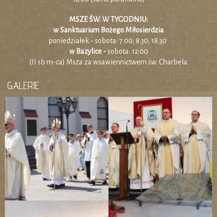
MSZE ŚW. W TYGODNIU:
w Sanktuarium Bożego Miłosierdzia
poniedziałek - sobota: 7.00; 8.30; 18.30
w Bazylice -
sobota: 12:00
(II sb m-ca) Msza za wsawiennictwem św. Charbela
GALERIE