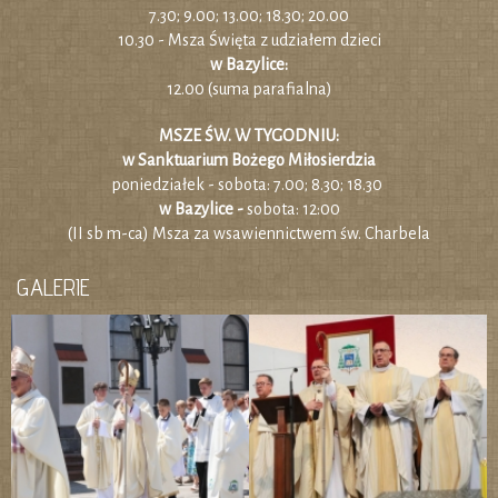
7.30; 9.00; 13.00; 18.30; 20.00
10.30 - Msza Święta z udziałem dzieci
w Bazylice:
12.00 (suma parafialna)
MSZE ŚW. W TYGODNIU:
w Sanktuarium Bożego Miłosierdzia
poniedziałek - sobota: 7.00; 8.30; 18.30
w Bazylice -
sobota: 12:00
(II sb m-ca) Msza za wsawiennictwem św. Charbela
GALERIE