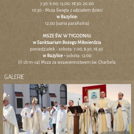
7.30; 9.00; 13.00; 18.30; 20.00
10.30 - Msza Święta z udziałem dzieci
w Bazylice:
12.00 (suma parafialna)
MSZE ŚW. W TYGODNIU:
w Sanktuarium Bożego Miłosierdzia
poniedziałek - sobota: 7.00; 8.30; 18.30
w Bazylice -
sobota: 12:00
(II sb m-ca) Msza za wsawiennictwem św. Charbela
GALERIE