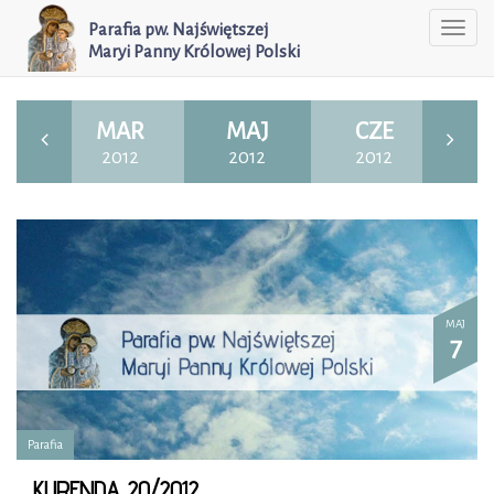
Parafia pw. Najświętszej
Togg
Maryi Panny Królowej Polski
navi
T
MAR
MAJ
CZE
12
2012
2012
2012
2
MAJ
7
Parafia
KURENDA 20/2012