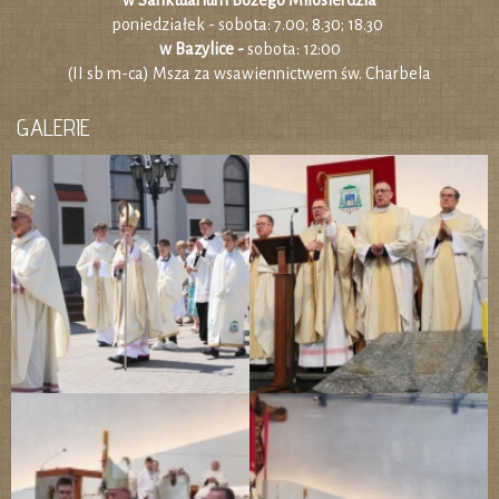
w Sanktuarium Bożego Miłosierdzia
poniedziałek - sobota: 7.00; 8.30; 18.30
w Bazylice -
sobota: 12:00
(II sb m-ca) Msza za wsawiennictwem św. Charbela
GALERIE