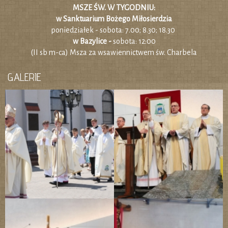
MSZE ŚW. W TYGODNIU:
w Sanktuarium Bożego Miłosierdzia
poniedziałek - sobota: 7.00; 8.30; 18.30
w Bazylice -
sobota: 12:00
(II sb m-ca) Msza za wsawiennictwem św. Charbela
GALERIE