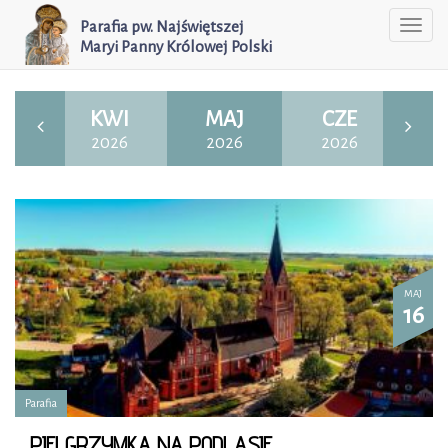
Parafia pw. Najświętszej
Togg
Maryi Panny Królowej Polski
navi
AR
KWI
MAJ
CZE
26
2026
2026
2026
2
MAJ
16
Parafia
PIELGRZYMKA NA PODLASIE