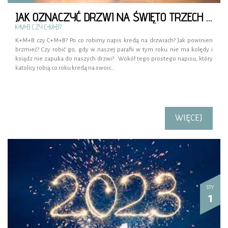
JAK OZNACZYĆ DRZWI NA ŚWIĘTO TRZECH KRÓLI?
K+M+B CZY C+M+B?
K+M+B czy C+M+B? Po co robimy napis kredą na drzwiach? Jak powinien
brzmieć? Czy robić go, gdy w naszej parafii w tym roku nie ma kolędy i
ksiądz nie zapuka do naszych drzwi? Wokół tego prostego napisu, który
katolicy robią co roku kredą na swoic…
WIĘCEJ
STY
1