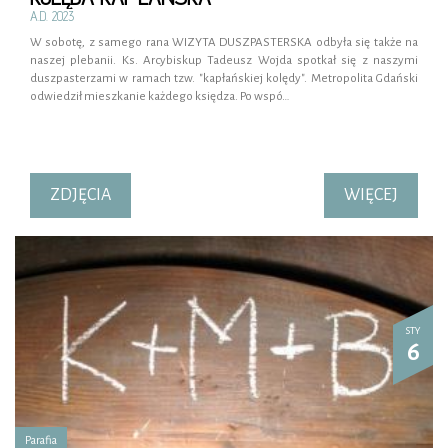
A.D. 2023
W sobotę, z samego rana WIZYTA DUSZPASTERSKA odbyła się także na
naszej plebanii. Ks. Arcybiskup Tadeusz Wojda spotkał się z naszymi
duszpasterzami w ramach tzw. "kapłańskiej kolędy". Metropolita Gdański
odwiedził mieszkanie każdego księdza. Po wspó…
ZDJĘCIA
WIĘCEJ
STY
6
Parafia