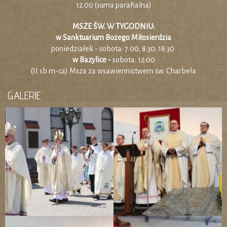
12.00 (suma parafialna)
MSZE ŚW. W TYGODNIU:
w Sanktuarium Bożego Miłosierdzia
poniedziałek - sobota: 7.00; 8.30; 18.30
w Bazylice -
sobota: 12:00
(II sb m-ca) Msza za wsawiennictwem św. Charbela
GALERIE