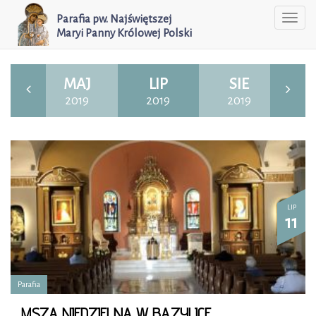
Parafia pw. Najświętszej
Togg
Maryi Panny Królowej Polski
navi
WI
MAJ
LIP
SIE
W
19
2019
2019
2019
2
LIP
11
Parafia
MSZA NIEDZIELNA W BAZYLICE