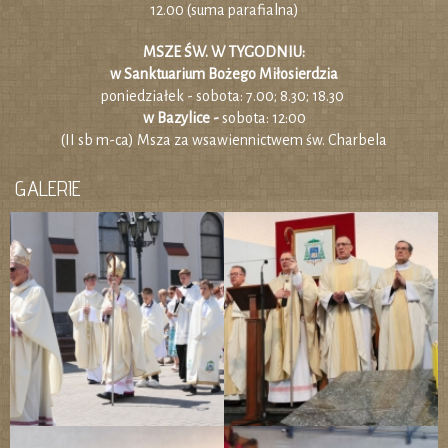
12.00 (suma parafialna)
MSZE ŚW. W TYGODNIU:
w Sanktuarium Bożego Miłosierdzia
poniedziałek - sobota: 7.00; 8.30; 18.30
w Bazylice -
sobota: 12:00
(II sb m-ca) Msza za wsawiennictwem św. Charbela
GALERIE