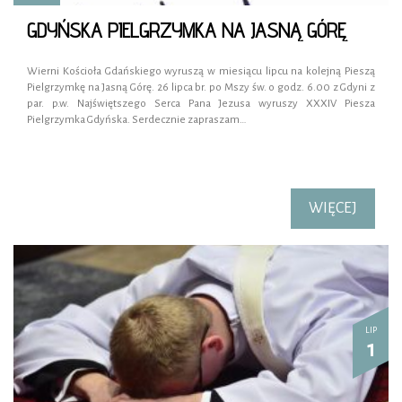
GDYŃSKA PIELGRZYMKA NA JASNĄ GÓRĘ
Wierni Kościoła Gdańskiego wyruszą w miesiącu lipcu na kolejną Pieszą
Pielgrzymkę na Jasną Górę. 26 lipca br. po Mszy św. o godz. 6.00 z Gdyni z
par. p.w. Najświętszego Serca Pana Jezusa wyruszy XXXIV Piesza
Pielgrzymka Gdyńska. Serdecznie zapraszam…
WIĘCEJ
LIP
1