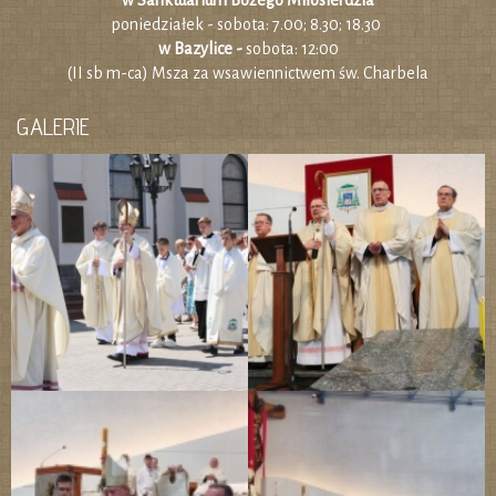
w Sanktuarium Bożego Miłosierdzia
poniedziałek - sobota: 7.00; 8.30; 18.30
w Bazylice -
sobota: 12:00
(II sb m-ca) Msza za wsawiennictwem św. Charbela
GALERIE