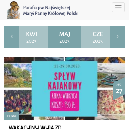
Parafia pw. Najświętszej
Togg
Maryi Panny Królowej Polski
navi
AR
KWI
MAJ
CZE
23
2023
2023
2023
2
MAJ
27
Parafia
WAKACYJNY WYJAZD