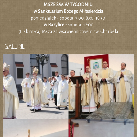
MSZE ŚW. W TYGODNIU:
w Sanktuarium Bożego Miłosierdzia
poniedziałek - sobota: 7.00; 8.30; 18.30
w Bazylice -
sobota: 12:00
(II sb m-ca) Msza za wsawiennictwem św. Charbela
GALERIE