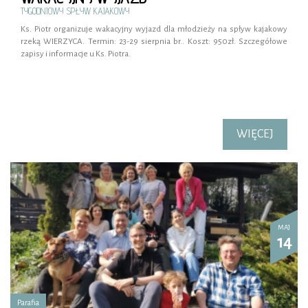
TYGODNIOWY SPŁYW KAJAKOWY
Ks. Piotr organizuje wakacyjny wyjazd dla młodzieży na spływ kajakowy
rzeką WIERZYCA. Termin: 23-29 sierpnia br.. Koszt: 950zł. Szczegółowe
zapisy i informacje u Ks. Piotra.
WIĘCEJ
MAJ
14
Parafia