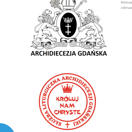
Metro
odmawi