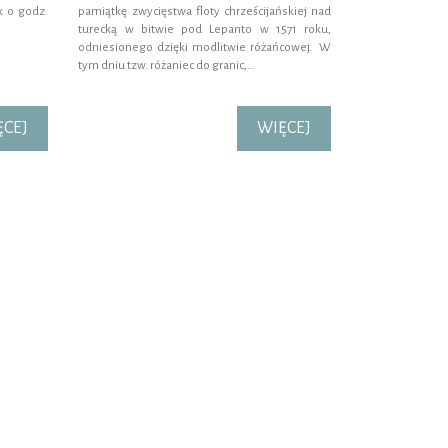
k o godz.
pamiątkę zwycięstwa floty chrześcijańskiej nad
turecką w bitwie pod Lepanto w 1571 roku,
odniesionego dzięki modlitwie różańcowej. W
tym dniu tzw. różaniec do granic,…
ĘCEJ
WIĘCEJ