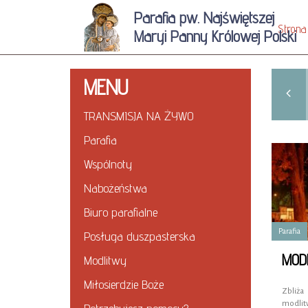
Parafia pw. Najświętszej
Strona
Maryi Panny Królowej Polski
MENU
GRU
LUT
MAR
KWI
2016
2017
2017
2017
TRANSMISJA NA ŻYWO
Parafia
Wspólnoty
Nabożeństwa
Biuro parafialne
Parafia
Posługa duszpasterska
Modlitwy
Miłosierdzie Boże
Zbliż
modlitw