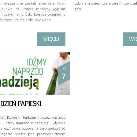
ni wystawione zostały specjalne kartki
udziałem dzieci: we wtorek i czwarte
inkowe, na których możemy wypisać
17.30
 naszych zmarłych, których pragniemy
ć Bożemu miłosierdziu we wspó…
WIĘCEJ
WI
PAŹ
7
 DZIEŃ PAPIESKI
zień Papieski, będziemy przeżywać pod
: „Idźmy naprzód z nadzieją”. Gdyńska
a różańcowa rozpocznie się o godz.16.30
Urzędzie Miasta pod przewodnictwem