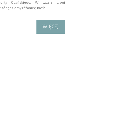
polity Gdańskiego. W czasie drogi
ać będziemy różaniec, nieść …
WIĘCEJ