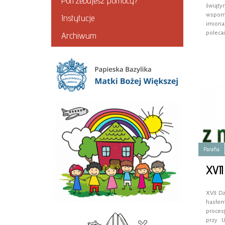
Potrzebujesz pomocy?
świąty
wspom
Instytucje
imiona
poleca
Archiwum
Parafia
XVII
XVII D
hasłem
procesj
przy 