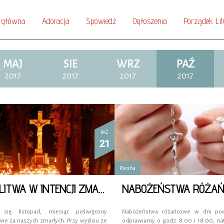
 główna
Adoracja
Spowiedź
Ogłoszenia
Porządek Lit
MAJ
SIE
WRZ
PAŹ
2017
2017
2017
2017
PAŹ
21
Parafia
MODLITWA W INTENCJI ZMARŁYCH
NABOŻEŃSTWA RÓŻAŃ
a się listopad, miesiąc poświęcony
Nabożeństwa różańcowe w dni po
ie za naszych zmarłych. Przy wyjściu ze
odprawiamy o godz. 8.00 i 18.00, na