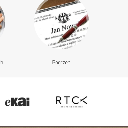
ch
Pogrzeb