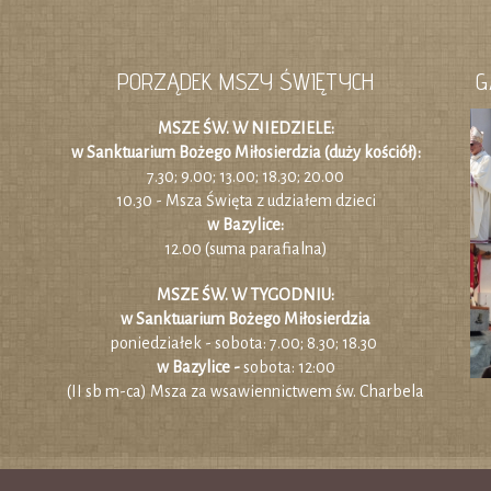
PORZĄDEK MSZY ŚWIĘTYCH
G
MSZE ŚW. W NIEDZIELE:
w Sanktuarium Bożego Miłosierdzia (duży kościół):
7.30; 9.00; 13.00; 18.30; 20.00
10.30 - Msza Święta z udziałem dzieci
w Bazylice:
12.00 (suma parafialna)
MSZE ŚW. W TYGODNIU:
w Sanktuarium Bożego Miłosierdzia
poniedziałek - sobota: 7.00; 8.30; 18.30
w Bazylice -
sobota: 12:00
(II sb m-ca) Msza za wsawiennictwem św. Charbela