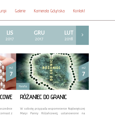
urgii
Galerie
Kamerata Gdyńska
Kontakt
LIS
GRU
LUT
MAR
2017
2017
2018
2018
PAŹ
PAŹ
7
7
Parafia
COWE
RÓŻANIEC DO GRANIC
wszednie
W sobotę przypada wspomnienie Najświętszej
tomiast z
Maryi Panny Różańcowej, ustanowione na