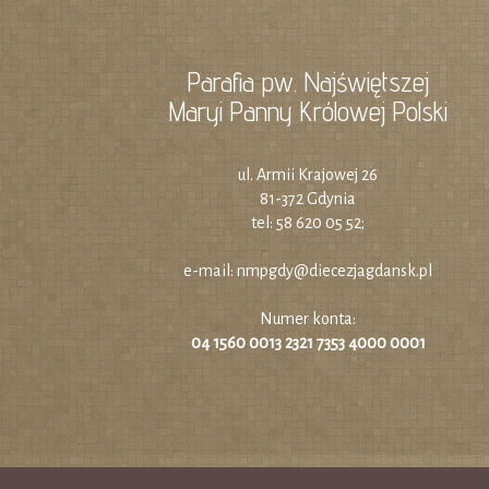
Parafia pw. Najświętszej
Maryi Panny Królowej Polski
ul. Armii Krajowej 26
81-372 Gdynia
tel: 58 620 05 52;
e-mail:
nmpgdy@diecezjagdansk.pl
Numer konta:
04 1560 0013 2321 7353 4000 0001